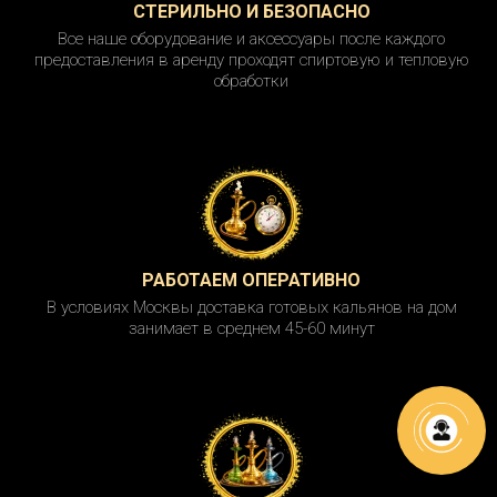
СТЕРИЛЬНО И БЕЗОПАСНО
Преображенская площадь
Прокшино
Все наше оборудование и аксессуары после каждого
предоставления в аренду проходят спиртовую и тепловую
Пролетарская
пр. Вернадского
обработки
пр. Мира
Профсоюзная
Пушкинская
Пятницкое шоссе
Рабочий поселок
Раменки
Рассказовка
Речной вокзал
РАБОТАЕМ ОПЕРАТИВНО
В условиях Москвы доставка готовых кальянов на дом
Ржевская
Рижская
занимает в среднем 45-60 минут
Римская
Ростокино
Рубцовская
Румянцево
Рязанский пр.
Савеловская