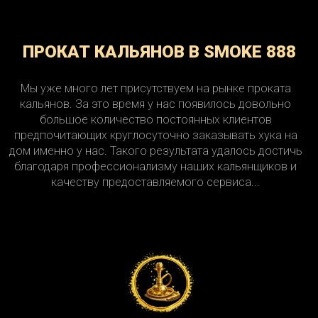
Парк Победы
Партизанская
ПРОКАТ КАЛЬЯНОВ В SMOKE 888
Пенягино
Первомайская
Перерва
Перово
Мы уже много лет присутствуем на рынке проката
кальянов. За это время у нас появилось довольно
Петровский Парк
Петровско-Разумовская
большое количество постоянных клиентов
предпочитающих круглосуточно заказывать хука на
Печатники
Пионерская
дом именно у нас. Такого результата удалось достичь
благодаря профессионализму наших кальянщиков и
Планерная
Площадь Гагарина
качеству предоставляемого сервиса...
Площадь Ильича
Площадь Революции
Подольск
Покровское
Покровское-Стрешнево
Полежаевская
Полянка
Пражская