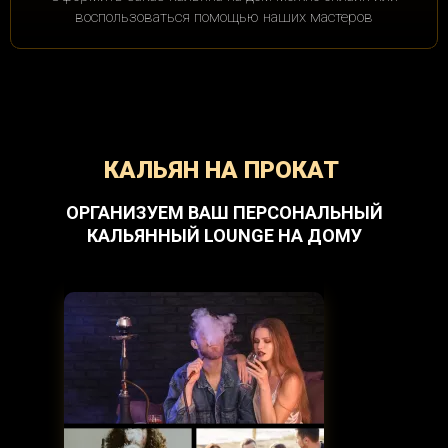
Мичуринский пр.
Мневники
воспользоваться помощью наших мастеров
Можайская
Молодежная
Москва-Товарная
Москворечье
Мякинино
Нагатинская
КАЛЬЯН НА ПРОКАТ
Нагатинский Затон
Нагорная
ОРГАНИЗУЕМ ВАШ ПЕРСОНАЛЬНЫЙ
Народное ополчение
Нахабино
КАЛЬЯННЫЙ LOUNGE НА ДОМУ
Нахимовский пр.
Некрасовка
Немчиновка
Нижегородская
Новаторская
Новогиреево
Новодачная
Новокосино
Новокузнецкая
Новопеределкино