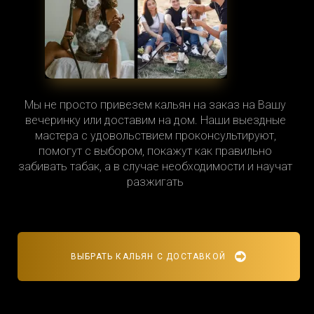
Новослободская
Новохохловская
Новоясеневская
Новые Черемушки
Одинцово
Озерная
Мы не просто привезем кальян на заказ на Вашу
вечеринку или доставим на дом. Наши выездные
Окружная
Окская
мастера с удовольствием проконсультируют,
помогут с выбором, покажут как правильно
Октябрьская
Октябрьское поле
забивать табак, а в случае необходимости и научат
разжигать
Ольховая
Опалиха
Орехово
Остафьево
Отрадное
Охотный ряд
ВЫБРАТЬ КАЛЬЯН С ДОСТАВКОЙ
Павелецкая
Павшино
Панфиловская
Парк Культуры