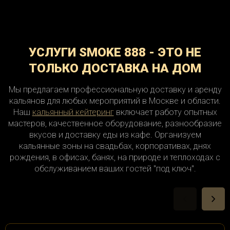
Долгопрудный
Богородское
Аэропорт
Бабушкинская
Домодедово
Братеево
Багратионовская
Бутово Северное
Дубна
Бутово Южное
Егорьевск
Баковка
УСЛУГИ SMOKE 888 - ЭТО НЕ
Железнодорожный
Балтийская
Бутырский
Баррикадная
Жуковский
Вешняки
ТОЛЬКО ДОСТАВКА НА ДОМ
Бауманская
Внуково
Зарайск
Звенигород
Войковский
Беговая
Мы предлагаем профессиональную доставку и аренду
Белокаменная
Ивантеевка
Восточный
Выхино-Жулебино
Беломорская
Истра
кальянов для любых мероприятий в Москве и области.
Наш
кальянный кейтеринг
включает работу опытных
Белорусская
Гагаринский
Кашира
Головинский
Климовск
Беляево
мастеров, качественное оборудование, разнообразие
вкусов и доставку еды из кафе. Организуем
Бескудниково
Гольяново
Клин
Даниловский
Бибирево
Коломна
кальянные зоны на свадьбах, корпоративах, днях
рождения, в офисах, банях, на природе и теплоходах с
Библиотека им. Ленина
Дегунино Восточное
Королев
Дегунино Западное
Котельники
Битца
обслуживанием ваших гостей "под ключ".
Битцевский парк
Красноармейск
Дмитровский
Красногорск
Борисово
Донской
Краснозаводск
Дорогомилово
Боровицкая
Боровское шоссе
Краснознаменск
Замоскворечье