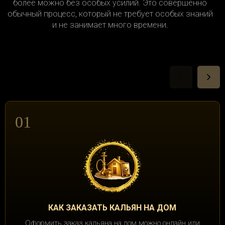
более можно без особых усилий. Это совершенно
Лефортово
Лианозово
обычный процесс, который не требует особых знаний
Хорошёвский
Царицыно
и не занимает много времени.
Лихоборы
Лобня
Черёмушки
Чертаново Северное
Локомотив
Ломоносовский пр.
Чертаново Центральное
Чертаново Южное
Лубянка
Лужники
Щукино
Южнопортовый
Лухмановская
Люблино
Якиманка
Ярославский
Марк
Марксистская
01
Ясенево
Марьина роща
Марьино
Маяковская
Медведково
Международная
Менделеевская
Минская
Митино
КАК ЗАКАЗАТЬ КАЛЬЯН НА ДОМ
Оформить заказ кальяна на дом можно онлайн или