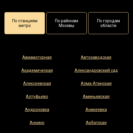
По станциям
По районам
По городам
метро
Москвы
области
Академический
Авиамоторная
Апрелевка
Автозаводская
Алексеевский
Балашиха
Академическая
Алтуфьевский
Бронницы
Александровский сад
Вешки
Арбат
Алексеевская
Аэропорт
Видное
Алма-Атинская
Бабушкинский
Волоколамск
Воскресенск
Басманный
Алтуфьево
Аминьевская
Высоковск
Беговой
Бескудниковский
Андроновка
Голицыно
Аникеевка
Бибирево
Дедовск
Бирюлёво Восточное
Дзержинский
Аннино
Бирюлёво Западное
Арбатская
Дмитров